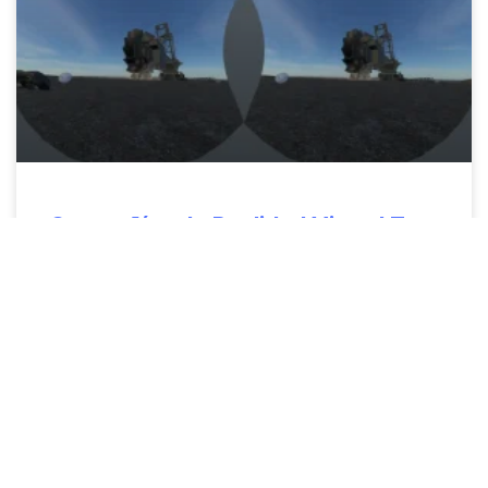
Compañías de Realidad Virtual Top
en Chile – Welp Magazine
Holos se enorgullece de ser destacada como
una de las mejores empresas de Realidad
Virtual con sede en Chile por Welp Magazine.
Nos destacan por
LEER MÁS